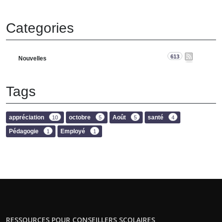
Categories
613
Nouvelles
Tags
appréciation
octobre
Août
santé
10
5
5
4
Pédagogie
Employé
1
1
RESSOURCES POUR CONSEILLERS SCOLAIRES