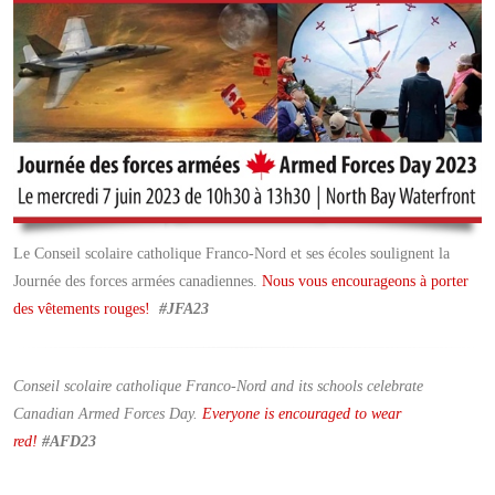
Le Conseil scolaire catholique Franco-Nord et ses écoles soulignent la
Journée des forces armées canadiennes.
Nous vous encourageons à porter
des vêtements rouges!
#JFA23
Conseil scolaire catholique Franco-Nord and its schools celebrate
Canadian Armed Forces Day.
E
veryone is encouraged to wear
red
!
#
AFD23