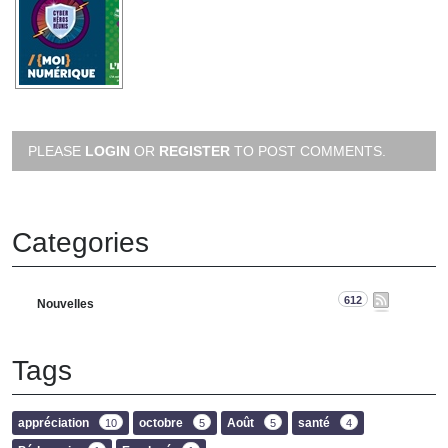
PLEASE
LOGIN
OR
REGISTER
TO POST COMMENTS.
Categories
612
Nouvelles
Tags
appréciation
octobre
Août
santé
10
5
5
4