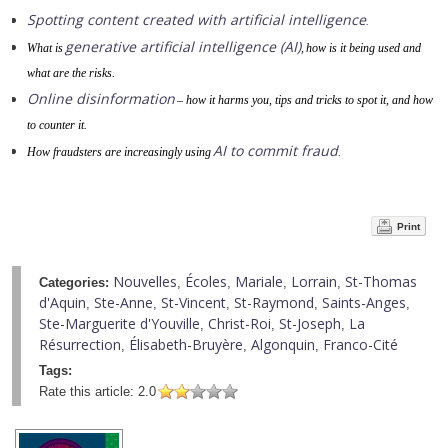
Spotting content created with artificial intelligence
.
generative artificial intelligence (AI)
What is
, how is it being used and
what are the risks.
Online disinformation
– how it harms you, tips and tricks to spot it, and how
to counter it.
AI to commit fraud
How fraudsters are increasingly using
.
Print
Nouvelles
Écoles
Mariale
Lorrain
St-Thomas
Categories:
,
,
,
,
d'Aquin
Ste-Anne
St-Vincent
St-Raymond
Saints-Anges
,
,
,
,
,
Ste-Marguerite d'Youville
Christ-Roi
St-Joseph
La
,
,
,
Résurrection
Élisabeth-Bruyère
Algonquin
Franco-Cité
,
,
,
Tags:
Rate this article:
2.0