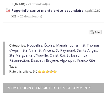
10,89 MB
) - 29 download(s)
Page-info_santé mentale-été_secondaire
(
.pdf,
10,69
MB
) - 26 download(s)
Print
Nouvelles
Écoles
Mariale
Lorrain
St-Thomas
Categories:
,
,
,
,
d'Aquin
Ste-Anne
St-Vincent
St-Raymond
Saints-Anges
,
,
,
,
,
Ste-Marguerite d'Youville
Christ-Roi
St-Joseph
La
,
,
,
Résurrection
Élisabeth-Bruyère
Algonquin
Franco-Cité
,
,
,
Tags:
Rate this article:
5.0
PLEASE
LOGIN
OR
REGISTER
TO POST COMMENTS.