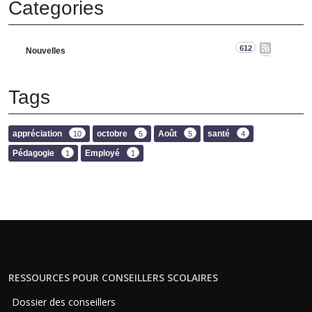
Categories
612
Nouvelles
Tags
appréciation
octobre
Août
santé
10
5
5
4
Pédagogie
Employé
1
1
RESSOURCES POUR CONSEILLERS SCOLAIRES
Dossier des conseillers