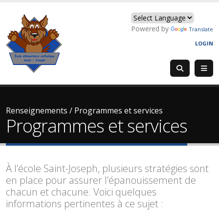
Powered by
Translate
LOGIN
Renseignements
/
Programmes et services
Programmes et services
À l’école Saint-Joseph, plusieurs stratégies sont
en place pour assurer l’épanouissement de
chacun et chacune. Voici quelques
informations pertinentes à ce sujet :