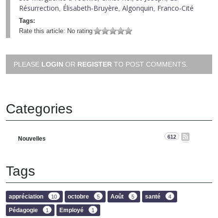
Résurrection
Élisabeth-Bruyère
Algonquin
Franco-Cité
,
,
,
Tags:
Rate this article:
No rating
PLEASE
LOGIN
OR
REGISTER
TO POST COMMENTS.
Categories
612
Nouvelles
Tags
appréciation
octobre
Août
santé
10
5
5
4
Pédagogie
Employé
1
1