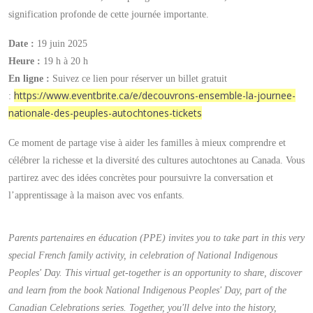
signification profonde de cette journée importante.
Date :
19 juin 2025
Heure :
19 h à 20 h
En ligne :
Suivez ce lien pour réserver un billet gratuit
https://www.eventbrite.ca/e/decouvrons-ensemble-la-journee-
:
nationale-des-peuples-autochtones-tickets
Ce moment de partage vise à aider les familles à mieux comprendre et
célébrer la richesse et la diversité des cultures autochtones au Canada. Vous
partirez avec des idées concrètes pour poursuivre la conversation et
l’apprentissage à la maison avec vos enfants.
Parents partenaires en éducation (PPE) invites you to take part in this very
special French family activity, in celebration of National Indigenous
Peoples' Day. This virtual get-together is an opportunity to share, discover
and learn from the book National Indigenous Peoples' Day, part of the
Canadian Celebrations series. Together, you'll delve into the history,