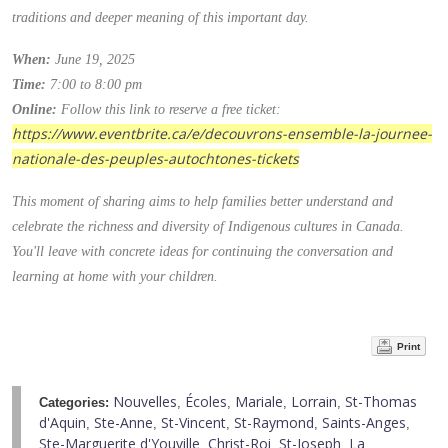
traditions and deeper meaning of this important day.
When:
June 19, 2025
Time:
7:00 to 8:00 pm
Online:
Follow this link to reserve a free ticket:
https://www.eventbrite.ca/e/decouvrons-ensemble-la-journee-
nationale-des-peuples-autochtones-tickets
This moment of sharing aims to help families better understand and
celebrate the richness and diversity of Indigenous cultures in Canada.
You'll leave with concrete ideas for continuing the conversation and
learning at home with your children.
Print
Nouvelles
Écoles
Mariale
Lorrain
St-Thomas
Categories:
,
,
,
,
d'Aquin
Ste-Anne
St-Vincent
St-Raymond
Saints-Anges
,
,
,
,
,
Ste-Marguerite d'Youville
Christ-Roi
St-Joseph
La
,
,
,