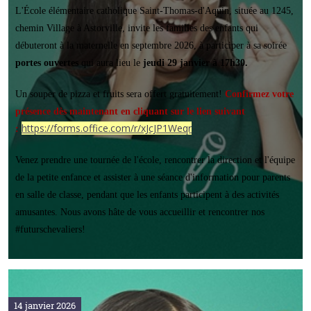
L'École élémentaire catholique Saint-Thomas-d'Aquin, située au 1245,
chemin Village à Astorville, invite les familles des enfants qui
débuteront à la maternelle en septembre 2026, à participer à sa soirée
portes ouvertes
qui aura lieu le
jeudi 29 janvier à 17h30.
Un souper de pizza et fruits sera offert gratuitement!
Confirmez votre
présence dès maintenant en cliquant sur le lien suivant
https://forms.office.com/r/xJcJP1Weqr
:
Venez prendre une tournée de l'école, rencontrer la direction et l'équipe
de la petite enfance et assister à une séance d'information pour parents
en salle de classe, pendant que les enfants participent à des activités
amusantes. Nous avons hâte de vous accueillir et rencontrer nos
#futurschevaliers!
14 janvier 2026