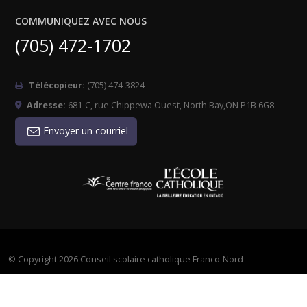
COMMUNIQUEZ AVEC NOUS
(705) 472-1702
Télécopieur:
(705) 474-3824
Adresse:
681-C, rue Chippewa Ouest, North Bay,ON P1B 6G8
Envoyer un courriel
©
Copyright 2026 Conseil scolaire catholique Franco-Nord