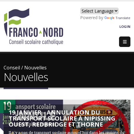
Powered by
Translate
LOGIN
Conseil
/
Nouvelles
Nouvelles
19
19 JANVIER - ANNULATION DU
janv.
TRANSPORT SCOLAIRE À NIPISSING
2026
OUEST, REDBRIDGE ET THORNE
Il n'y a pas de transport scolaire aujourd'hui dans les régions du