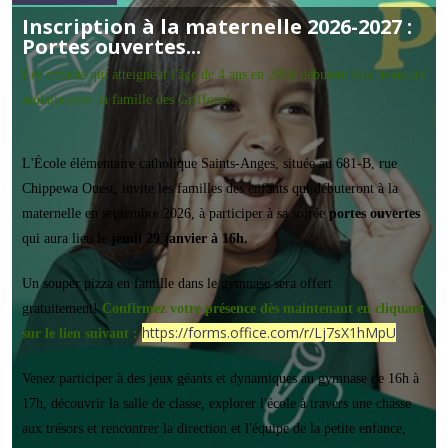
Inscription à la maternelle 2026-2027 :
Portes ouvertes...
Les enfants qui atteignent l'âge de 4 ans en 2026 débutent leur aventure
scolaire avec la famille des Griffons!
L'École élémentaire catholique Saints-Anges, située au 681-B, rue
Chippewa Ouest, invite les familles des enfants qui débuteront à la
maternelle en septembre 2026, à participer à sa soirée
portes ouvertes
qui aura lieu le
jeudi 29 janvier à 16h.
Un souper pizza en famille dans le gymnase sera offert
gratuitement!
Confirmez votre présence dès maintenant en cliquant
https://forms.office.com/r/Lj7sX1hMpU
sur le lien suivant :
Venez participer à des jeux géants et dynamiques au gymnase de 16h à
17h, découvrir la salle de classe, explorer l'école à travers une chasse
aux trésors et rencontrer la direction et l'équipe de la petite enfance,