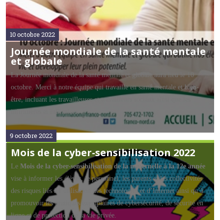
10 octobre 2022
Journée mondiale de la santé mentale
et globale
La Journée mondiale de la santé mentale et globale aura lieu le 10
octobre. Merci à notre équipe qui travaille en santé mentale et bien-
être, incluant les travailleuses et travailleurs sociaux ainsi que les
infirmières et infirmiers.
9 octobre 2022
Mois de la cyber-sensibilisation 2022
Le
Mois de la cyber-sensibilisation de la maternelle à la 12e année
vise à informer les élèves, le personnel, les parents et les collectivités
des risques liés à l’utilisation des technologies et d’Internet ainsi qu’à
promouvoir les pratiques exemplaires de cybersécurité, de sécurité en
ligne et de protection de la vie privée.