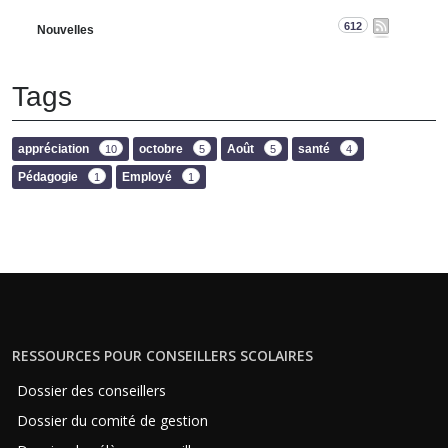
612
Nouvelles
Tags
appréciation
octobre
Août
santé
10
5
5
4
Pédagogie
Employé
1
1
RESSOURCES POUR CONSEILLERS SCOLAIRES
Dossier des conseillers
Dossier du comité de gestion