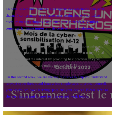
En cette 2e semaine, nous vous partageons des ressources pour aider
chacun à comprendre les cybermenaces pertinentes et à connaître
quelques mesures simples à appliquer pour se protéger.
Veuillez
consulter le thème important de cette semaine ci-dessous.
The
K-12 Cyber Awareness Month campaign
promotes safer and
more secure practices across school communities when using digital
technologies and the internet by providing best practices in cyber
safety, cyber security, and online privacy in K-12.
On this second week, we are sharing resources to help you understand
relevant cyber threats and learn a few simple steps to protect yourself,
your workplace, your learning space and your devices.
Please refer to
the very important theme for this second week below.