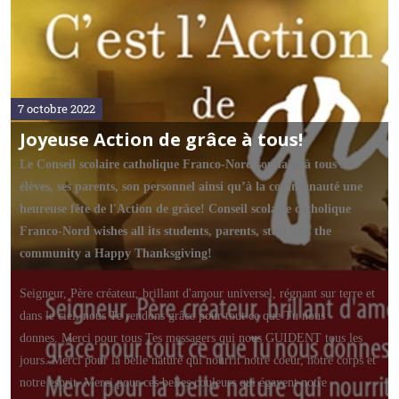
7 octobre 2022
Joyeuse Action de grâce à tous!
Le Conseil scolaire catholique Franco-Nord souhaite à tous ses
élèves, ses parents, son personnel ainsi qu’à la communauté une
heureuse fête de l'Action de grâce!
Conseil scolaire catholique
Franco-Nord wishes all its students, parents, staff and the
community a Happy Thanksgiving!
Seigneur, Père créateur, brillant d'amour universel, régnant sur terre et
dans le ciel, nous Te rendons grâce pour tout ce que Tu nous
donnes. Merci pour tous Tes messagers qui nous GUIDENT tous les
jours. Merci pour la belle nature qui nourrit notre coeur, notre corps et
notre esprit. Merci pour ces belles couleurs qui égayent notre