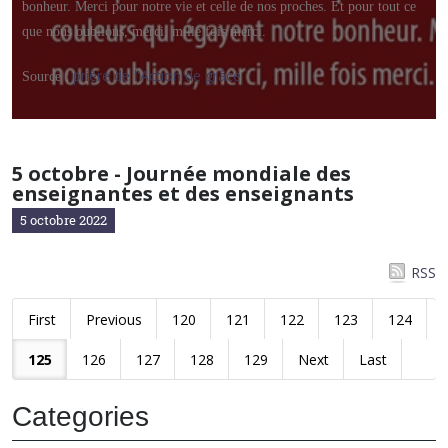
bonheur. Merci pour notre vie et celle de nos proches. Et pour tout ce
que nous oublions, merci, mille fois merci.
prière de l'Action de grâce
Source :
5 octobre - Journée mondiale des
enseignantes et des enseignants
5 octobre 2022
RSS
First
Previous
120
121
122
123
124
125
126
127
128
129
Next
Last
Categories