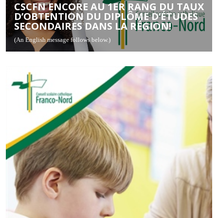
CSCFN ENCORE AU 1ER RANG DU TAUX
D’OBTENTION DU DIPLÔME D’ÉTUDES
SECONDAIRES DANS LA RÉGION!
(An English message follows below.)