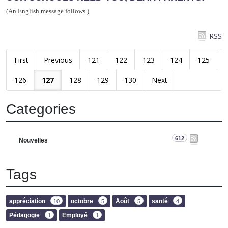
(An English message follows.)
RSS
First
Previous
121
122
123
124
125
126
127
128
129
130
Next
Categories
612
Nouvelles
Tags
appréciation
octobre
Août
santé
10
5
5
4
Pédagogie
Employé
1
1