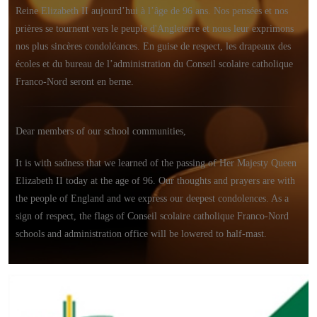
Reine Elizabeth II aujourd’hui à l’âge de 96 ans. Nos pensées et nos
prières se tournent vers le peuple d'Angleterre et nous leur exprimons
nos plus sincères condoléances. En guise de respect, les drapeaux des
écoles et du bureau de l’administration du Conseil scolaire catholique
Franco-Nord seront en berne.
Dear members of our school communities,
It is with sadness that we learned of the passing of Her Majesty Queen
Elizabeth II today at the age of 96. Our thoughts and prayers are with
the people of England and we express our deepest condolences. As a
sign of respect, the flags of Conseil scolaire catholique Franco-Nord
schools and administration office will be lowered to half-mast.