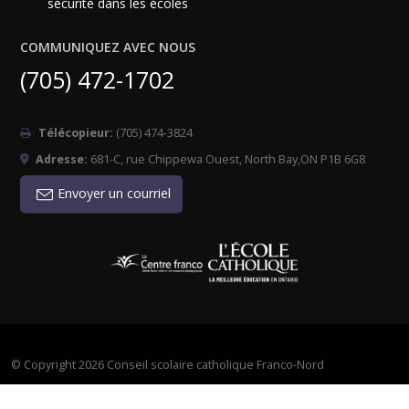
sécurité dans les écoles
COMMUNIQUEZ AVEC NOUS
(705) 472-1702
Télécopieur:
(705) 474-3824
Adresse:
681-C, rue Chippewa Ouest, North Bay,ON P1B 6G8
Envoyer un courriel
©
Copyright 2026 Conseil scolaire catholique Franco-Nord