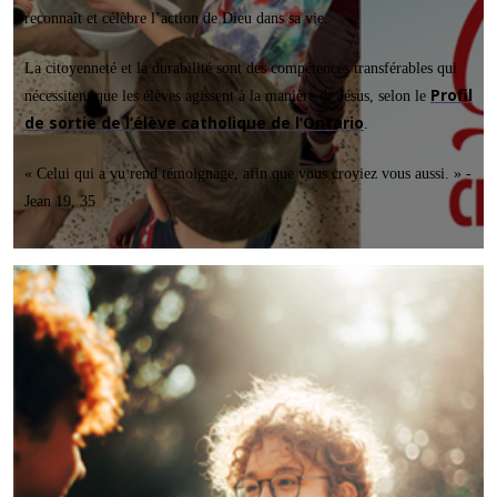
reconnaît et célèbre l’action de Dieu dans sa vie.
La citoyenneté et la durabilité sont des compétences transférables qui
Profil
nécessitent que les élèves agissent à la manière de Jésus, selon le
de sortie de l’élève catholique de l’Ontario
.
« Celui qui a vu rend témoignage, afin que vous croyiez vous aussi. »
-
Jean 19, 35