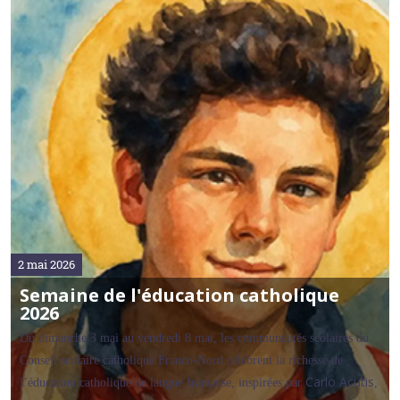
2 mai 2026
Semaine de l'éducation catholique
2026
Du dimanche 3 mai au vendredi 8 mai, les communautés scolaires du
Conseil scolaire catholique Franco‑Nord célèbrent la richesse de
Carlo Acutis
l’éducation catholique de langue française, inspirées par
,