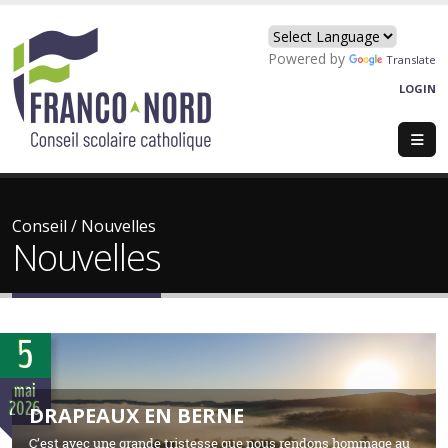
Powered by
Translate
LOGIN
Conseil
/
Nouvelles
Nouvelles
5
mai
2026
DRAPEAUX EN BERNE
C’est avec une grande tristesse que nous rendons hommage au