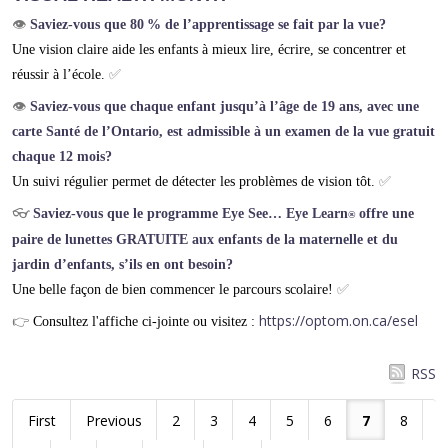
👁️
Saviez-vous que 80 % de l’apprentissage se fait par la vue?
Une vision claire aide les enfants à mieux lire, écrire, se concentrer et
réussir à l’école.
✅
👁️
Saviez-vous que chaque enfant jusqu’à l’âge de 19 ans, avec une
carte Santé de l’Ontario, est admissible à un examen de la vue gratuit
chaque 12 mois?
Un suivi régulier permet de détecter les problèmes de vision tôt.
✅
👓
Saviez-vous que le programme
Eye See… Eye Learn
offre une
®
paire de lunettes GRATUITE aux enfants de la maternelle et du
jardin d’enfants, s’ils en ont besoin?
Une belle façon de bien commencer le parcours scolaire!
✅
https://optom.on.ca/esel
👉
Consultez l'affiche ci-jointe ou visitez :
RSS
First
Previous
2
3
4
5
6
7
8