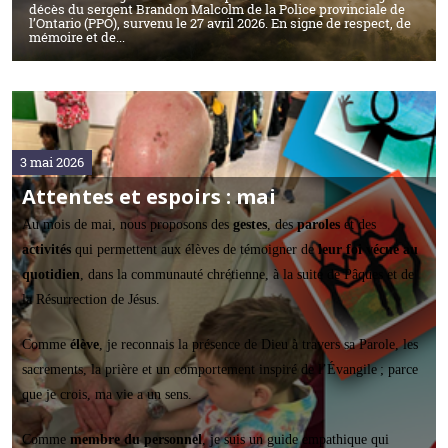
décès du sergent Brandon Malcolm de la Police provinciale de
l’Ontario (PPO), survenu le 27 avril 2026. En signe de respect, de
mémoire et de...
3 mai 2026
Attentes et espoirs : mai
Au mois de mai, nous proposons des
gestes
, des
paroles
et des
activités
qui permettent aux élèves de témoigner de
leur foi vécue au
quotidien
, dans la communauté chrétienne, à la suite de Pâques et de
la Résurrection de Jésus.
Comme
élève
, je reconnais la présence de Dieu à travers sa Parole, les
sacrements, la prière et un comportement inspiré de l’Évangile ; parce
que je crois, ma vie a un sens.
Comme
membre du personnel
, je suis un guide empathique qui