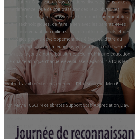
d’éducation. Dans toutes vos fonctions diverses, vous faites
une différence. Que ce soit d’assurer des lieux physiques
propres et sécuritaires, d’assurer le bon fonctionnement des
outils technologiques, de faire le lien avec les parents et les
divers intervenants du milieu scolaire, d’offrir des outils et des
stratégies pour le développement des élèves ou d’être au
cœur de l’action avec la jeunesse, votre travail contribue de
maintes façons à notre but ultime, celui d’offrir une éducation
de qualité afin que chaque élève puisse s’épanouir à tous les
plans.
Votre travail mérite certainement d’être souligné. Merci!
On May 8, CSCFN celebrates Support Staff Appreciation Day.
We wish to recognize the essential contributions of many
support staff. To the school learning facilitators, technicians,
speech therapists, social workers, custodial staff, counselors,