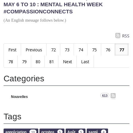
MAY 6 TO 10 : MENTAL HEALTH WEEK
#COMPASSIONCONNECTS
(An English message follows below.)
RSS
First
Previous
72
73
74
75
76
77
78
79
80
81
Next
Last
Categories
613
Nouvelles
Tags
appréciation
octobre
Août
santé
10
5
5
4