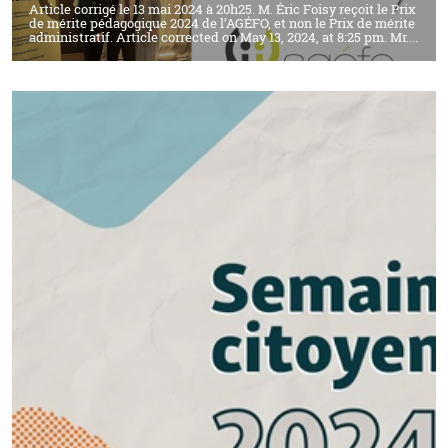
Article corrigé le 13 mai 2024 à 20h25. M. Éric Foisy reçoit le Prix
de mérite pédagogique 2024 de l’AGÉFO, et non le Prix de mérite
administratif. Article corrected on May 13, 2024, at 8:25 pm. Mr....