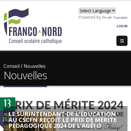
Powered by
Translate
LOGIN
Conseil
/
Nouvelles
Nouvelles
13
LE SURINTENDANT DE L’ÉDUCATION
mai
2024
AU CSCFN REÇOIT LE PRIX DE MÉRITE
PÉDAGOGIQUE 2024 DE L’AGÉFO