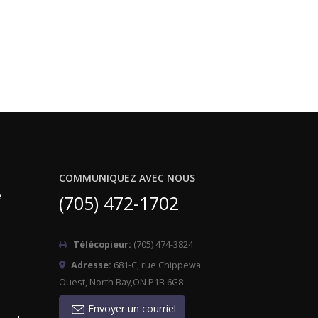
COMMUNIQUEZ AVEC NOUS
e
(705) 472-1702
Télécopieur:
(705) 474-3824
Adresse:
681-C, rue Chippewa
Ouest, North Bay,ON P1B 6G8
Envoyer un courriel