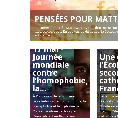
PENSÉES POUR MAT
La communauté de Mattawa traverse des moments é
météorologiques. En ces temps difficiles, le Conseil
solidarité,...
16 mai 2026
17 mai -
13 mai 2026
Journée
Une 
mondiale
l’Éco
contre
seco
l’homophobie,
cath
la...
Franc
À l’occasion de la Journée
Dans une a
mondiale contre l’homophobie, la
réalisation
transphobie et la biphobie, le
l’École sec
Conseil scolaire catholique
Franco-Cité 
Franco-Nord réaffirme son
catholique 