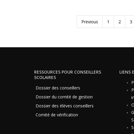
Previous
1
2
3
RESSOURCES POUR CONSEILLERS
LIENS 
SCOLAIRES
P
Dossier des conseillers
P
Dossier du comité de gestion
i
Dossier des élèves conseillers
G
Comité de vérification
S
S