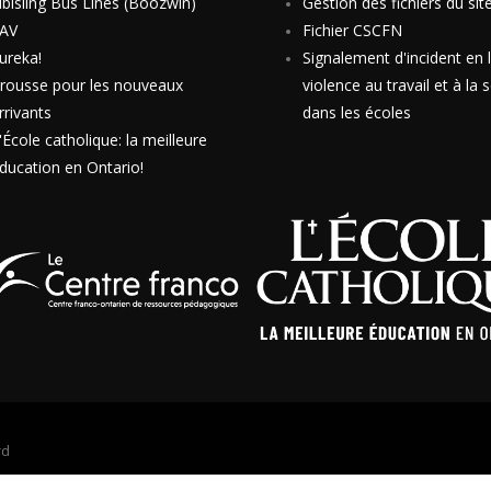
bisiing Bus Lines (Boozwin)
Gestion des fichiers du si
AV
Fichier CSCFN
ureka!
Signalement d'incident en l
rousse pour les nouveaux
violence au travail et à la 
rrivants
dans les écoles
'École catholique: la meilleure
ducation en Ontario!
rd