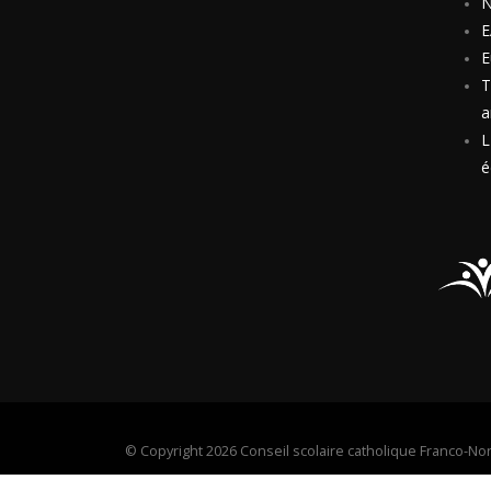
N
E
E
T
a
L
é
©
Copyright 2026 Conseil scolaire catholique Franco-No