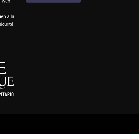
te web
ien à la
sécurité