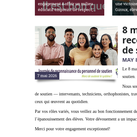
engagement à offrir un milieu
une victoir
éducatif empreint de respect,...
Giroux, élèv
8 m
rec
de 
MAY 
Le 8 mai
7 mai 2026
soutien.
Nous sou
de soutien — intervenants, techniciens, orthophonistes, trava
ceux qui œuvrent au quotidien.
Par vos rôles variés, vous veillez au bon fonctionnement de
l’épanouissement des élèves. Votre dévouement a un impact
Merci pour votre engagement exceptionnel!