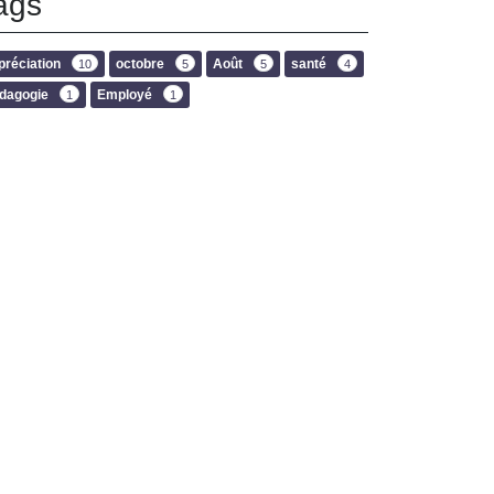
ags
préciation
octobre
Août
santé
10
5
5
4
dagogie
Employé
1
1