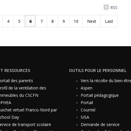
RSS
4
5
6
7
8
9
10
Next
Last
ET RESSOURCES
OUTILS POUR LE PERSONNEL
ortail des parents
Vers la récolte du bien-êtr
rofil de la ventilation des
Aspen
mmeubles du CSCFN
Portail pédagogique
OPHEA
Portail
uichet virtuel Franco-Nord par
Courriel
chool Day
SISA
ervice de transport scolaire
Demande de service