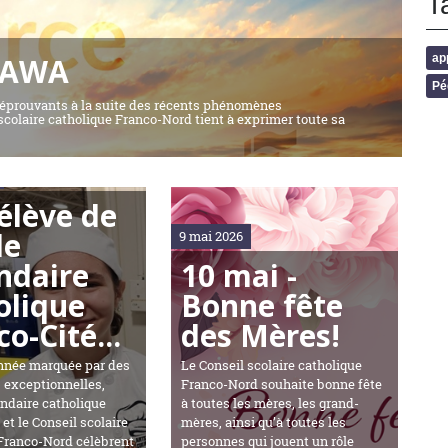
T
TAWA
ap
Pé
prouvants à la suite des récents phénomènes
 scolaire catholique Franco-Nord tient à exprimer toute sa
élève de
le
9 mai 2026
ndaire
10 mai -
olique
Bonne fête
o-Cité...
des Mères!
nnée marquée par des
Le Conseil scolaire catholique
s exceptionnelles,
Franco-Nord souhaite bonne fête
ondaire catholique
à toutes les mères, les grand-
et le Conseil scolaire
mères, ainsi qu’à toutes les
Franco-Nord célèbrent
personnes qui jouent un rôle